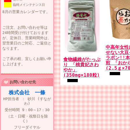
臨時メインテナンス日
8月の営業カレンダーです。
ご注文、お問い合わせ等は
24時間受け付けております
が、定休日、営業時間外は、
翌営業日のご対応、ご返信と
中高年女性
なります。
せない大豆
ラボン!!
ご了承の程、宜しくお願い申
食物繊維がたっぷ
煎 「おか
し上げます。
り 「桃貴妃さわ
(2.5ｇ×7
やか」
(350mg×180粒)
お問い合わせ先
株式会社 一條
HP担当者 ： 砂川 (すなが
わ)
受付時間
9：00～17：30
（土・日曜・祝祭日を除
く）
フリーダイヤル