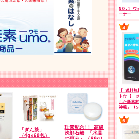
NＯ.1 
ーナー
【 送料無
ト付 】 
した新素材
神秘」 (5
珪素配合!! 高級
「ぎん茶」
洗顔石鹸 「水晶
（4g×60包）
の恵み」 (80g)