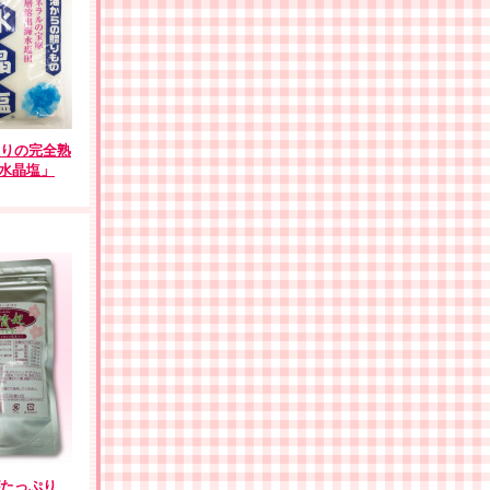
りの完全熟
「水晶塩」
たっぷり