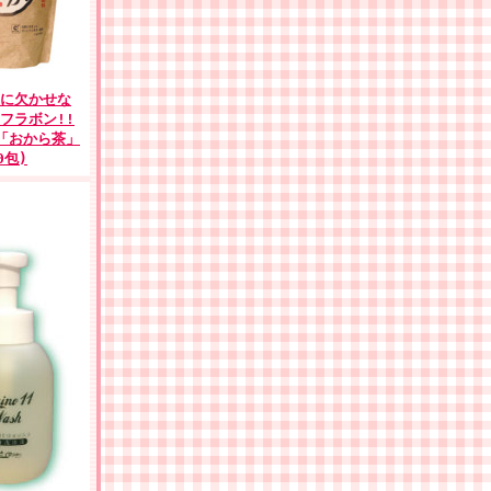
に欠かせな
フラボン!!
「おから茶」
0包)