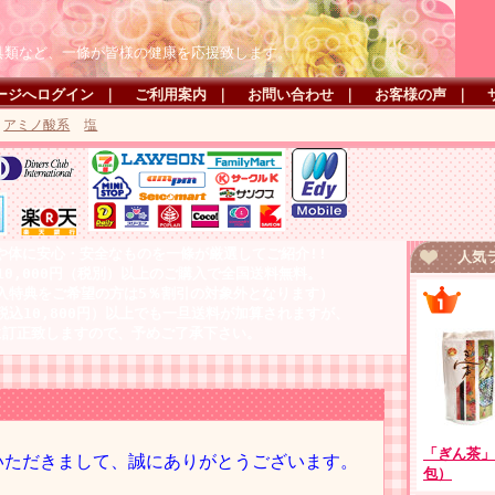
具類など、一條が皆様の健康を応援致します。
ージへログイン
｜
ご利用案内
｜
お問い合わせ
｜
お客様の声
｜
アミノ酸系
塩
や体に安心・安全なものを一條が厳選してご紹介!!
人気ラ
10,000円（税別）以上のご購入で全国送料無料。
入特典をご希望の方は5％割引の対象外となります）
（税込10,800円）以上でも一旦送料が加算されますが、
に訂正致しますので、予めご了承下さい。
「ぎん茶」 
いただきまして、誠にありがとうございます。
包）