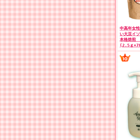
中高年女性
い大豆イソ
本格焙煎 
(2.5ｇ×7