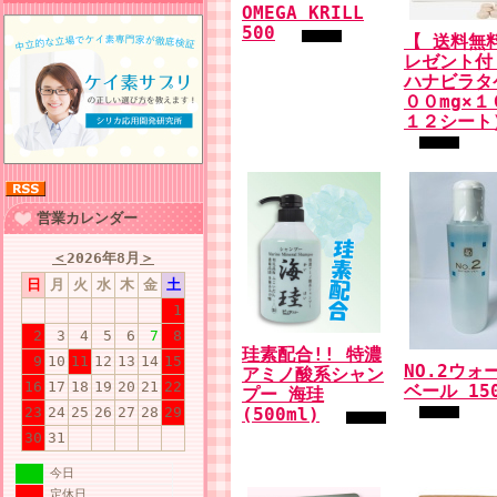
OMEGA KRILL
500
【 送料無
レゼント付
ハナビラタ
００mg×１
１２シート
営業カレンダー
＜
2026年8月
＞
日
月
火
水
木
金
土
1
2
3
4
5
6
7
8
珪素配合!! 特濃
9
10
11
12
13
14
15
NO.2ウォ
アミノ酸系シャン
16
17
18
19
20
21
22
ベール 150
プー 海珪
23
24
25
26
27
28
29
(500ml)
30
31
今日
定休日