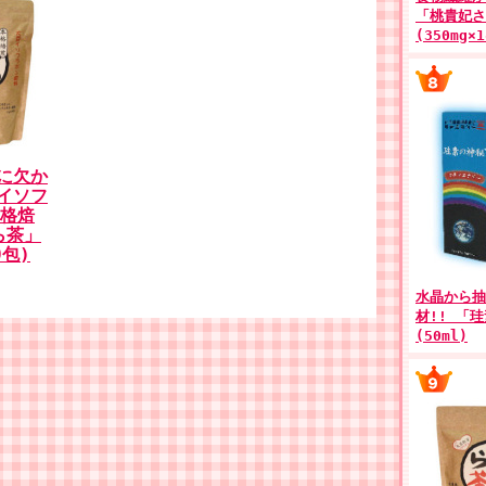
「桃貴妃さ
(350mg×
に欠か
イソフ
本格焙
ら茶」
0包)
水晶から抽
材!! 「
(50ml)