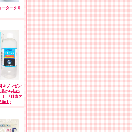
ウォータークリ
料＆プレゼン
水晶から抽出
!! 「珪素の
00ml)