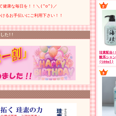
て健康な毎日を！！＼(^o^)／
いけるお手伝いにご利用下さい！！
した!!
珪素配合!
酸系シャン
(500ml)
!