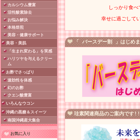
カルシウム豊富
しっかり食べ
活性酸素除去
幸せに過ごして
お悩み解決
本格焙煎
美容・健康サポート
「 バースデー割 」はじめま
美容・美肌
「生まれ変わる」を実感
ハリツヤを与えるクリー
ム
お酢でさっぱり
速効性を体感
幻のお酢
クエン酸豊富
いろんなウコン
沖縄の黒糖＆スイーツ
珪素関連商品のご案内です!
南国沖縄産大集合
お気に入り