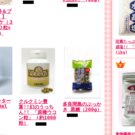
料＆プ
 】
ケ（３
０粒×
）
珪素たっぷ
成塩!! 
(1kg)
ーター
クルクミン豊
多良間島のぶっか
ml
富!!幻のうっち
き 黒糖（200g）
ん!! 「原種ウコ
ン粒」 (約1000
粒）
食物繊維が