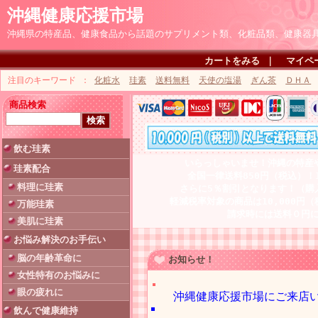
沖縄健康応援市場
沖縄県の特産品、健康食品から話題のサプリメント類、化粧品類、健康器
カートをみる
｜
マイペ
注目のキーワード
化粧水
珪素
送料無料
天使の塩湯
ぎん茶
ＤＨＡ
商品検索
飲む珪素
いらっしゃいませ！沖縄の特産
珪素配合
全国一律送料850円（税込）！
料理に珪素
さらに5％割引となります！（購
軽減税率対象の商品は10,000円
万能珪素
請求時には送料０円
美肌に珪素
お悩み解決のお手伝い
脳の年齢革命に
お知らせ！
女性特有のお悩みに
眼の疲れに
沖縄健康応援市場にご来店
飲んで健康維持