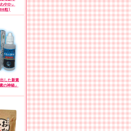
わやか」
180粒)
出した新素
珪素の神秘」