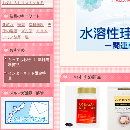
お気に入りリストを見る
注目のキーワード
化粧水
珪素
送料無料
天
使の塩湯
ぎん茶
ＤＨＡ
アミノ酸系
塩
おすすめ
とってもお得!! 送料無
料商品
インターネット限定特
おすすめ商品
典
メルマガ登録・解除