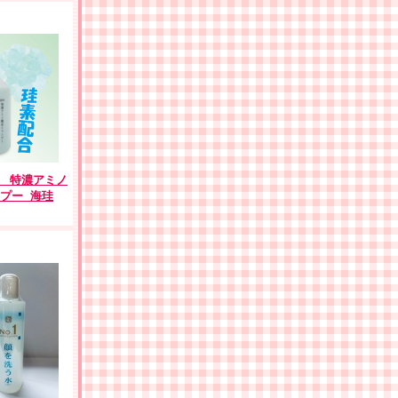
! 特濃アミノ
プー 海珪