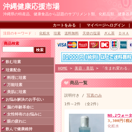
沖縄健康応援市場
沖縄県の特産品、健康食品から話題のサプリメント類、化粧品類、健康器
カートをみる
｜
マイページへログイン
注目のキーワード
化粧水
珪素
送料無料
天使の塩湯
ぎん茶
ＤＨＡ
商品検索
飲む珪素
HOME
>
美容・美肌
> 「生まれ変わる」
珪素配合
料理に珪素
商品一覧
万能珪素
美肌に珪素
説明付き /
写真のみ
お悩み解決のお手伝い
1件～2件 （全2件）
脳の年齢革命に
女性特有のお悩みに
NO.2ウォータ
3,300円(税
眼の疲れに
化粧水
飲んで健康維持