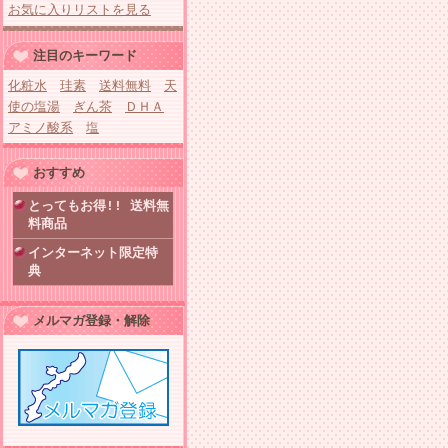
お気に入りリストを見る
注目のキーワード
化粧水
珪素
送料無料
天
使の塩湯
ぎん茶
ＤＨＡ
アミノ酸系
塩
おすすめ
とってもお得!! 送料無
料商品
インターネット限定特
典
メルマガ登録・解除